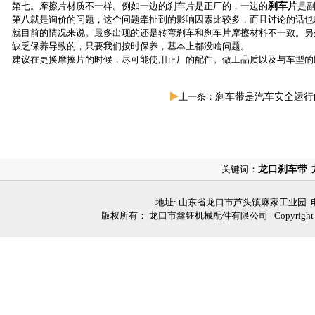
第七。摩擦片材质不一样。例如一边的刹车片是正厂的，一边的
刹车片
是
第八就是询价的问题，这个问题牵扯到的影响因素比较多，而且讨论的话也
就目前的情况来说。最多出现的还是转弯刹车和刹车片摩擦材料不一致。另
缺乏保养导致的，只要我们按时保养，基本上都没啥问题。
建议在更换摩擦片的时候，尽可能使用正厂的配件。做工品质以及与车型的
上一条：
刹车带是汽车安全运行
关键词：
龙口刹车带
地址: 山东省龙口市芦头镇麻家工业园 电话: 05
版权所有： 龙口市鑫钰机械配件有限公司 Copyright (C)