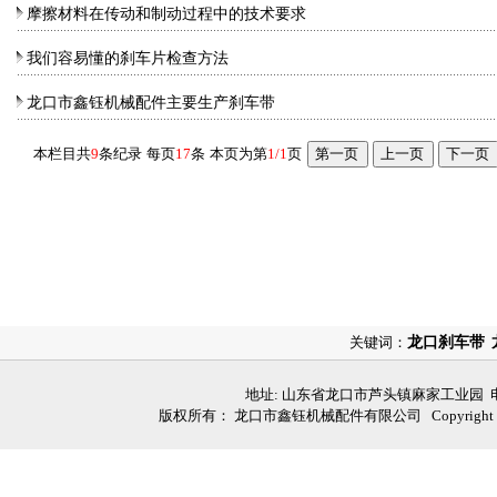
摩擦材料在传动和制动过程中的技术要求
我们容易懂的刹车片检查方法
龙口市鑫钰机械配件主要生产刹车带
本栏目共
9
条纪录
每页
17
条
本页为第
1/1
页
关键词：
龙口刹车带
地址: 山东省龙口市芦头镇麻家工业园 电话: 05
版权所有： 龙口市鑫钰机械配件有限公司 Copyright (C)