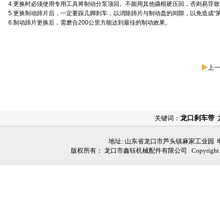
4.更换时必须使用专用工具将制动分泵顶回。不能用其他撬棍硬压回，否则易导
5.更换制动蹄片后，一定要踩几脚刹车，以消除蹄片与制动盘的间隙，以免造成“
6.制动蹄片更换后，需磨合200公里方能达到最佳的制动效果。
上
关键词：
龙口刹车带
地址: 山东省龙口市芦头镇麻家工业园 电话: 05
版权所有： 龙口市鑫钰机械配件有限公司 Copyright (C)